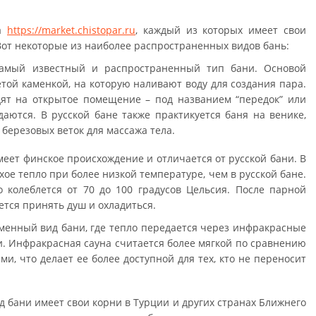
на
https://market.chistopar.ru
, каждый из которых имеет свои
Вот некоторые из наиболее распространенных видов бань:
, самый известный и распространенный тип бани. Основой
етой каменкой, на которую наливают воду для создания пара.
ят на открытое помещение – под названием “передок” или
даются. В русской бане также практикуется баня на венике,
 березовых веток для массажа тела.
имеет финское происхождение и отличается от русской бани. В
хое тепло при более низкой температуре, чем в русской бане.
 колеблется от 70 до 100 градусов Цельсия. После парной
тся принять душ и охладиться.
еменный вид бани, где тепло передается через инфракрасные
и. Инфракрасная сауна считается более мягкой по сравнению
, что делает ее более доступной для тех, кто не переносит
ид бани имеет свои корни в Турции и других странах Ближнего