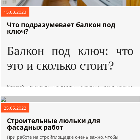
15.03.2023
Что подразумевает балкон под
ключ?
Балкон под ключ: что
это и сколько стоит?
Каждый владелец квартиры надеется использовать
жилплощадь с максимальной эффективностью. Особенно,
когда речь идет о небольшом жилье. Поэтому особое
внимание всегда уделяется к балкону. При грамотном
25.05.2022
подходе можно использовать это пространство даже как
Строительные люльки для
жилое помещение.
фасадных работ
Читать дальше...
При работе на стройплощадке очень важно, чтобы